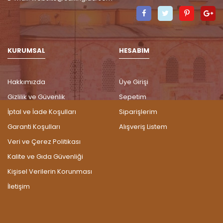
Facebook
Twitter
Pinteres
G
P
KURUMSAL
HESABIM
Hakkımızda
Üye Girişi
Gizlilik ve Güvenlik
Sepetim
İptal ve İade Koşulları
Siparişlerim
Garanti Koşulları
Alışveriş Listem
Veri ve Çerez Politikası
Kalite ve Gıda Güvenliği
Kişisel Verilerin Korunması
İletişim