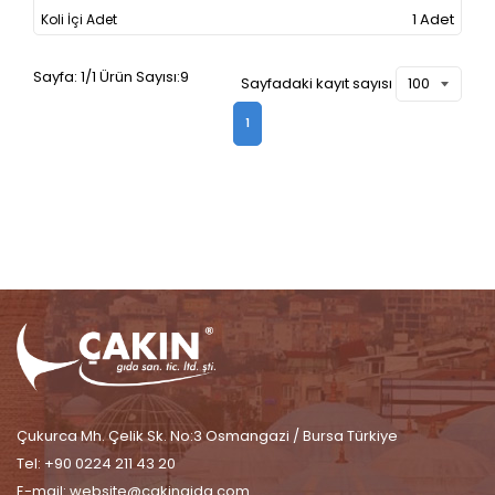
1 Adet
Sayfa: 1/1 Ürün Sayısı:9
Sayfadaki kayıt sayısı
1
Çukurca Mh. Çelik Sk. No:3 Osmangazi / Bursa Türkiye
Tel: +90 0224 211 43 20
E-mail:
website@cakingida.com