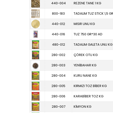
440-004
REZENE TANE 1 KG
800-183
TADALIM TUZ STICK 1,5 G
440-012
MISIR UNU KG
440-016
TUZ 750 GR*30 AD
480-012
TADALIM GALETA UNU KG
280-002
ÇÖREK OTU KG
280-003
YENİBAHAR KG
280-004
KURU NANE KG
280-005
KIRMIZI TOZ BİBER KG
280-006
KARABİBER TOZ KG
280-007
KİMYON KG