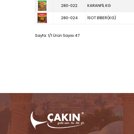
280-022
KARANFİL KG
280-024
İSOT BİBER(KG)
Sayfa: 1/1 Ürün Sayısı:47