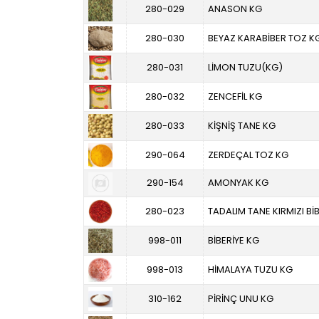
280-029
ANASON KG
280-030
BEYAZ KARABİBER TOZ K
280-031
LİMON TUZU(KG)
280-032
ZENCEFİL KG
280-033
KİŞNİŞ TANE KG
290-064
ZERDEÇAL TOZ KG
290-154
AMONYAK KG
280-023
TADALIM TANE KIRMIZI BİB
998-011
BİBERİYE KG
998-013
HİMALAYA TUZU KG
310-162
PİRİNÇ UNU KG