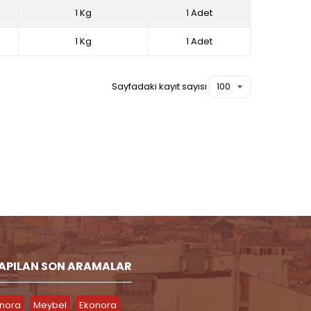
1 Kg
1 Adet
1 Kg
1 Adet
Sayfadaki kayıt sayısı
APILAN SON ARAMALAR
inora
Meybel
Ekonora