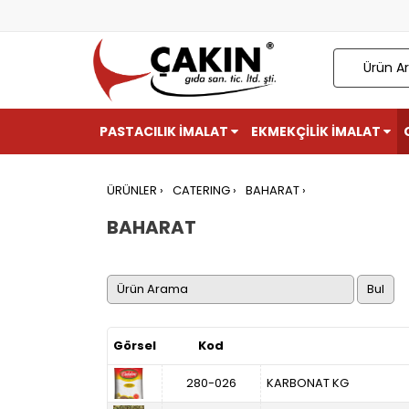
PASTACILIK İMALAT
EKMEKÇİLİK İMALAT
ÜRÜNLER ›
CATERING ›
BAHARAT ›
BAHARAT
Görsel
Kod
280-026
KARBONAT KG