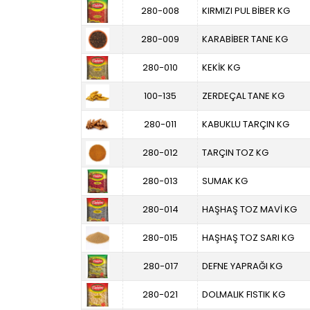
280-008
KIRMIZI PUL BİBER KG
280-009
KARABİBER TANE KG
280-010
KEKİK KG
100-135
ZERDEÇAL TANE KG
280-011
KABUKLU TARÇIN KG
280-012
TARÇIN TOZ KG
280-013
SUMAK KG
280-014
HAŞHAŞ TOZ MAVİ KG
280-015
HAŞHAŞ TOZ SARI KG
280-017
DEFNE YAPRAĞI KG
280-021
DOLMALIK FISTIK KG