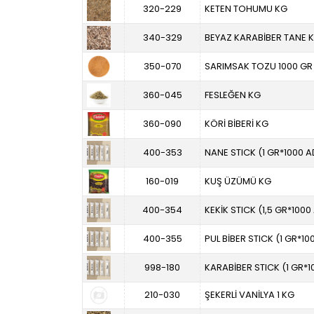
320-229
KETEN TOHUMU KG
340-329
BEYAZ KARABİBER TANE 
350-070
SARIMSAK TOZU 1000 GR
360-045
FESLEĞEN KG
360-090
KÖRİ BİBERİ KG
400-353
NANE STICK (1 GR*1000 A
160-019
KUŞ ÜZÜMÜ KG
400-354
KEKİK STICK (1,5 GR*1000
400-355
PUL BİBER STICK (1 GR*10
998-180
KARABİBER STICK (1 GR*1
210-030
ŞEKERLİ VANİLYA 1 KG