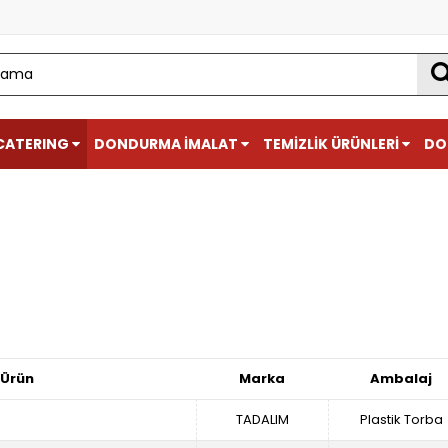
CATERING
DONDURMA İMALAT
TEMİZLİK ÜRÜNLERİ
DO
Ürün
Marka
Ambalaj
TADALIM
Plastik Torba