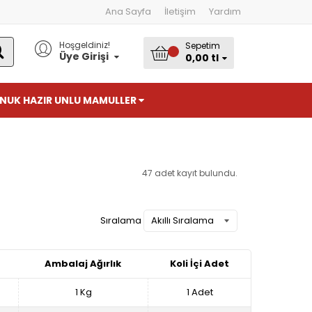
Ana Sayfa
İletişim
Yardım
Hoşgeldiniz!
Sepetim
ARA
Üye Girişi
0,00 tl
NUK HAZIR UNLU MAMULLER
47 adet kayıt bulundu.
Sıralama
Ambalaj Ağırlık
Koli İçi Adet
1 Kg
1 Adet