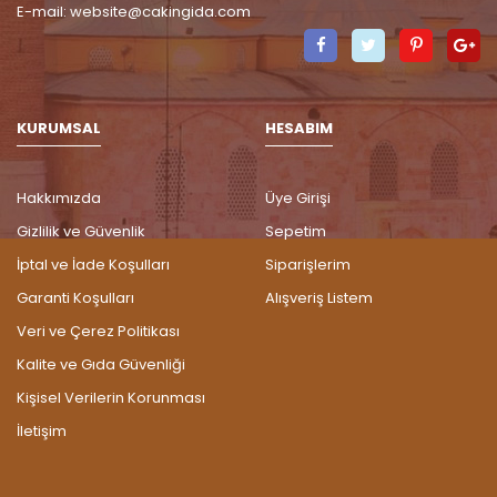
E-mail:
website@cakingida.com
Facebook
Twitter
Pinteres
G
P
KURUMSAL
HESABIM
Hakkımızda
Üye Girişi
Gizlilik ve Güvenlik
Sepetim
İptal ve İade Koşulları
Siparişlerim
Garanti Koşulları
Alışveriş Listem
Veri ve Çerez Politikası
Kalite ve Gıda Güvenliği
Kişisel Verilerin Korunması
İletişim