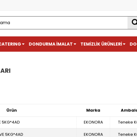
CATERING
DONDURMA İMALAT
TEMİZLİK ÜRÜNLERİ
DO
ARI
Ürün
Marka
Ambala
E 5KG*4AD
EKONORA
Teneke K
RVE 5KG*4AD
EKONORA
Teneke K