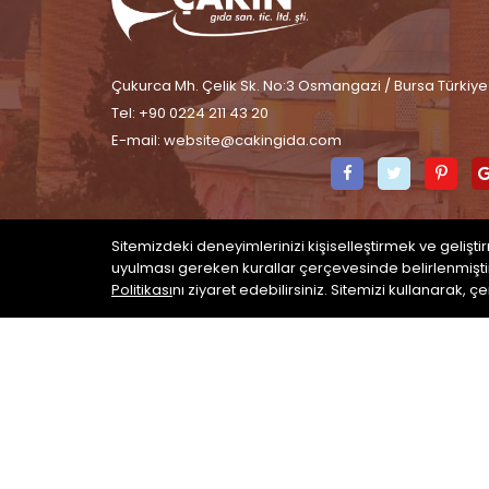
Çukurca Mh. Çelik Sk. No:3 Osmangazi / Bursa Türkiye
Tel: +90 0224 211 43 20
E-mail:
website@cakingida.com
Facebook
Twitter
Pin
Sitemizdeki deneyimlerinizi kişiselleştirmek ve gelişt
uyulması gereken kurallar çerçevesinde belirlenmiştir
Politikası
nı ziyaret edebilirsiniz. Sitemizi kullanarak, 
LINESIS
CAKINGIDA.COM © 2026 POWERED BY
. ALL RIGHTS RESE