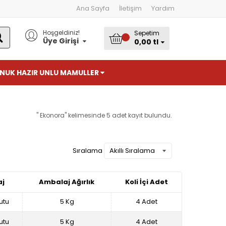
Ana Sayfa
İletişim
Yardım
Hoşgeldiniz!
Sepetim
ARA
Üye Girişi
0,00 tl
NUK HAZIR UNLU MAMULLER
" Ekonora" kelimesinde 5 adet kayıt bulundu.
Sıralama
j
Ambalaj Ağırlık
Koli İçi Adet
utu
5 Kg
4 Adet
utu
5 Kg
4 Adet