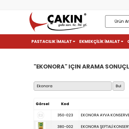
PASTACILIK İMALAT
EKMEKÇİLİK İMALAT
"EKONORA" IÇIN ARAMA SONUÇL
Görsel
Kod
350-023
EKONORA AYVA KONSERV
380-002
EKONORA ŞEFTALİ KONSE