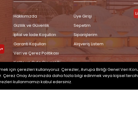
L
Hakkımızda
Üye Girişi
Gizlilik ve Güvenlik
Sepetim
İptal ve İade Koşulları
Siparişlerim
Garanti Koşulları
Alışveriş Listem
terest
Google
Plus
Veri ve Çerez Politikası
Kalite ve Gıda Güvenliği
irmek için çerezleri kullanıyoruz. Çerezler, Avrupa Birliği Genel Veri
Kişisel Verilerin
. Çerez Onay Aracımızda daha fazla bilgi edinmek veya kişisel tercih
Korunması
çerezleri kullanmamızı kabul edersiniz.
İletişim
RVED.