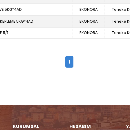
VE 5KG*4AD
EKONORA
Teneke K
EKERLEME 5KG*4AD
EKONORA
Teneke K
 5/1
EKONORA
Teneke K
1
KURUMSAL
HESABIM
Y