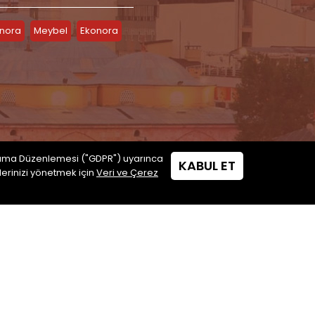
inora
Meybel
Ekonora
 Koruma Düzenlemesi ("GDPR") uyarınca
lerinizi yönetmek için
Veri ve Çerez