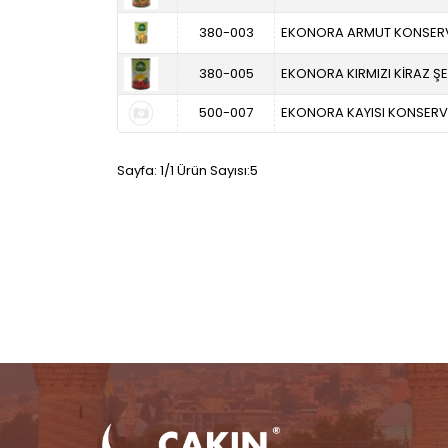
380-003
EKONORA ARMUT KONSER
380-005
EKONORA KIRMIZI KİRAZ Ş
500-007
EKONORA KAYISI KONSERVE
Sayfa: 1/1 Ürün Sayısı:5