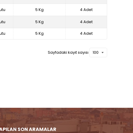
utu
5 Kg
4 Adet
utu
5 Kg
4 Adet
utu
5 Kg
4 Adet
Sayfadaki kayıt sayısı
APILAN SON ARAMALAR